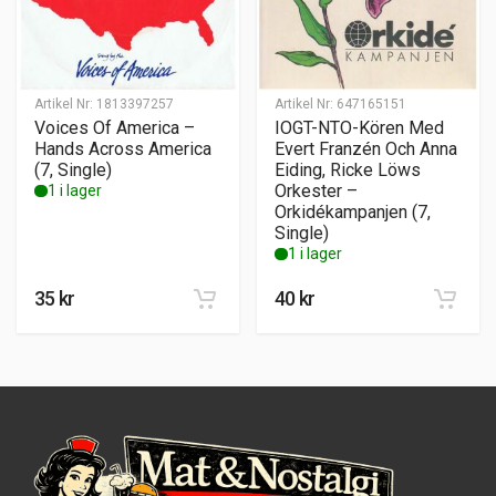
Artikel Nr:
1813397257
Artikel Nr:
647165151
Voices Of America –
IOGT-NTO-Kören Med
Hands Across America
Evert Franzén Och Anna
(7, Single)
Eiding, Ricke Löws
Orkester –
1 i lager
Orkidékampanjen (7,
Single)
1 i lager
35
kr
40
kr