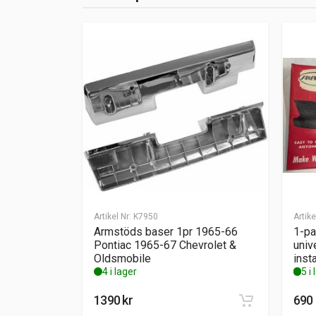
Artikel Nr:
K7950
Artike
Armstöds baser 1pr 1965-66
1-pa
Pontiac 1965-67 Chevrolet &
univ
Oldsmobile
inst
4 i lager
5 i
1390
kr
690