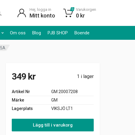
Hej, logga in
Varukorgen
0
Mitt konto
0
kr
Om oss
Blog
PJB SHOP
Boende
55A
349
kr
1 i lager
Artikel Nr
GM 20007208
Märke
GM
Lagerplats
VIKSJÖ LT1
Lägg till i varukorg