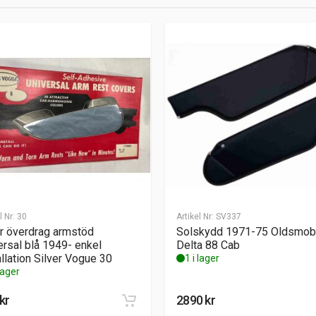
l Nr:
30
Artikel Nr:
SV337
r överdrag armstöd
Solskydd 1971-75 Oldsmob
ersal blå 1949- enkel
Delta 88 Cab
allation Silver Vogue 30
1 i lager
 lager
kr
2890
kr