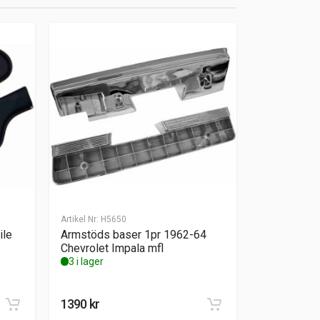
Artikel Nr:
H5650
ile
Armstöds baser 1pr 1962-64
Chevrolet Impala mfl
3 i lager
1390
kr