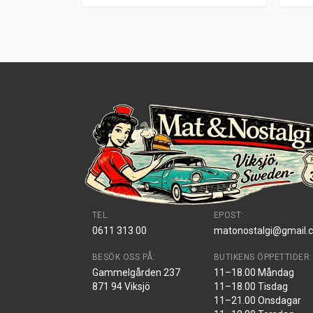
TEL.
EPOST:
0611 313 00
matonostalgi@gmail.
BESÖK OSS PÅ:
BUTIKENS ÖPPETTIDER:
Gammelgården 237
11–18.00 Måndag
871 94 Viksjö
11–18.00 Tisdag
11–21.00 Onsdagar