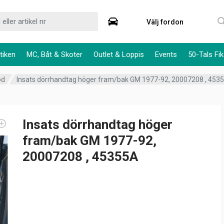
Välj fordon
tiken
MC, Båt & Skoter
Outlet & Loppis
Events
50-Tals Fik
öd
Insats dörrhandtag höger fram/bak GM 1977-92, 20007208 , 453
Insats dörrhandtag höger
fram/bak GM 1977-92,
20007208 , 45355A