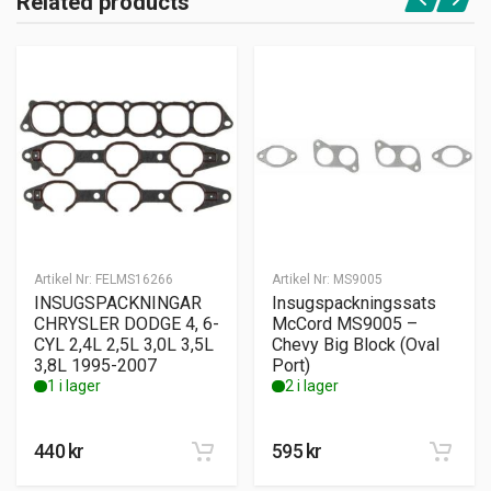
Related products
Artikel Nr:
FELMS16266
Artikel Nr:
MS9005
INSUGSPACKNINGAR
Insugspackningssats
CHRYSLER DODGE 4, 6-
McCord MS9005 –
CYL 2,4L 2,5L 3,0L 3,5L
Chevy Big Block (Oval
3,8L 1995-2007
Port)
1 i lager
2 i lager
440
kr
595
kr