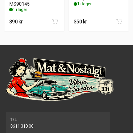
MS90145
1 i lager
1 i lager
390
kr
350
kr
TEL.
0611 313 00