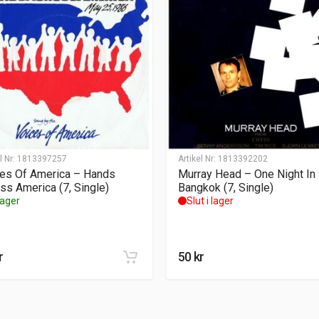
l Nr:
1813397257
Artikel Nr:
1813392202
es Of America – Hands
Murray Head – One Night In
ss America (7, Single)
Bangkok (7, Single)
 lager
Slut i lager
r
50
kr