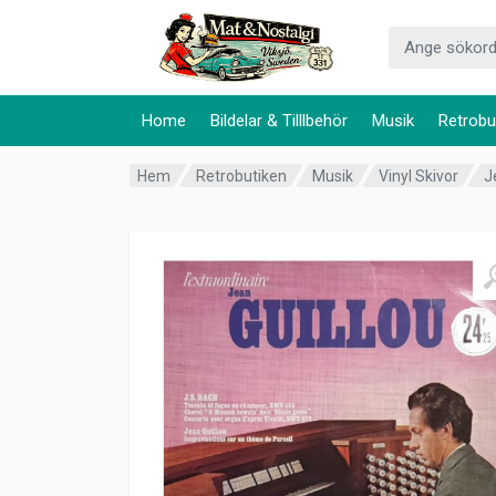
Home
Bildelar & Tilllbehör
Musik
Retrobu
Hem
Retrobutiken
Musik
Vinyl Skivor
J