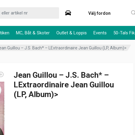
Välj fordon
tiken
MC, Båt & Skoter
Outlet & Loppis
Events
50-Tals Fik
ean Guillou – J.S. Bach* – LExtraordinaire Jean Guillou (LP, Album)>
Jean Guillou – J.S. Bach* –
LExtraordinaire Jean Guillou
(LP, Album)>