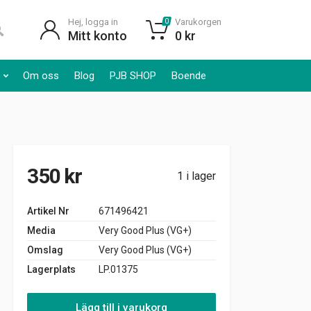
Hej, logga in
Varukorgen
0
Mitt konto
0
kr
Om oss
Blog
PJB SHOP
Boende
350
kr
1 i lager
Artikel Nr
671496421
Media
Very Good Plus (VG+)
Omslag
Very Good Plus (VG+)
Lagerplats
LP.01375
Lägg till i varukorg