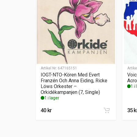
Artikel Nr:
647165151
Artike
IOGT-NTO-Kören Med Evert
Voic
Franzén Och Anna Eiding, Ricke
Acro
Löws Orkester –
1 i
Orkidékampanjen (7, Single)
1 i lager
40
kr
35
k