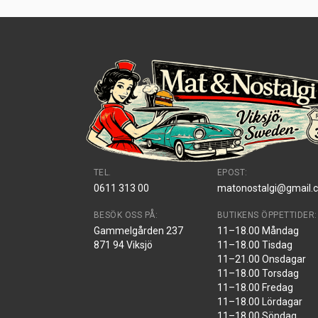
TEL.
EPOST:
0611 313 00
matonostalgi@gmail.
BESÖK OSS PÅ:
BUTIKENS ÖPPETTIDER:
Gammelgården 237
11–18.00 Måndag
871 94 Viksjö
11–18.00 Tisdag
11–21.00 Onsdagar
11–18.00 Torsdag
11–18.00 Fredag
11–18.00 Lördagar
11–18.00 Söndag