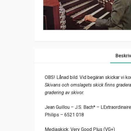
Beskri
OBS! Lånad bild. Vid begäran skickar vi kor
Skivans och omslagets skick finns graderat
gradering av skivor.
Jean Guillou – J.S. Bach* – LExtraordinair
Philips – 6521 018
Mediaskick: Very Good Plus (VG+)