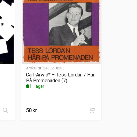
Artikel Nr:
2453210288
Carl-Arwid* – Tess Lördan / Här
På Promenaden (7)
1 i lager
50
kr