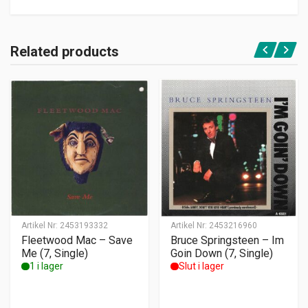
Related products
Artikel Nr:
2453193332
Artikel Nr:
2453216960
Fleetwood Mac – Save
Bruce Springsteen – Im
Me (7, Single)
Goin Down (7, Single)
1 i lager
Slut i lager