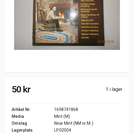
50
kr
1 i lager
Artikel Nr
1698741868
Media
Mint (M)
Omslag
Near Mint (NM or M-)
Lagerplats
LP.02004