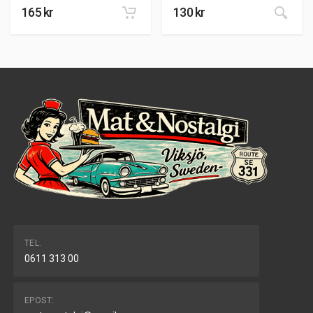
165
kr
130
kr
TEL.
0611 313 00
EPOST: