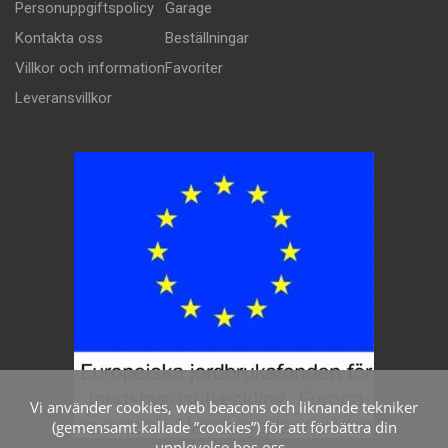
Personuppgiftspolicy
Garage
Kontakta oss
Beställningar
Villkor och information
Favoriter
Leveransvillkor
Vi använder cookies, web beacons och liknande tekniker
(gemensamt kallade ”cookies”) för att förbättra din
upplevelse hos oss.