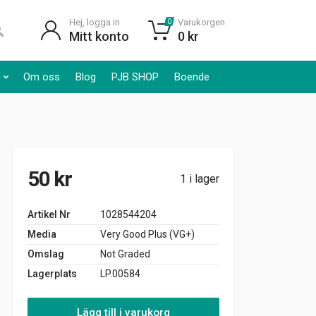
Hej, logga in
Varukorgen
0
Mitt konto
0
kr
Om oss
Blog
PJB SHOP
Boende
50
kr
1 i lager
Artikel Nr
1028544204
Media
Very Good Plus (VG+)
Omslag
Not Graded
Lagerplats
LP.00584
Lägg till i varukorg