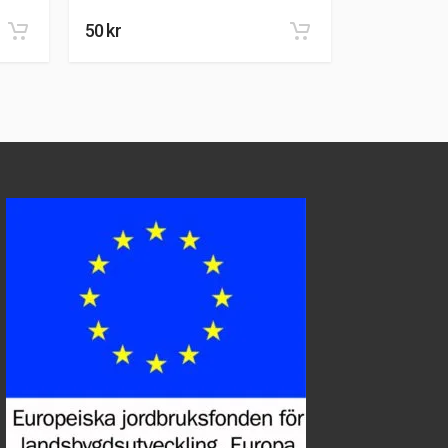
50
kr