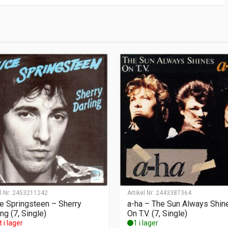
l Nr:
2453211242
Artikel Nr:
2443387364
e Springsteen – Sherry
a-ha – The Sun Always Shin
ng (7, Single)
On T.V. (7, Single)
t i lager
1 i lager