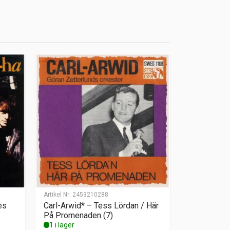
Artikel Nr:
2453210288
es
Carl-Arwid* – Tess Lördan / Här
På Promenaden (7)
1 i lager