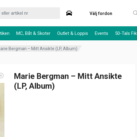
Välj fordon
tiken
MC, Båt & Skoter
Outlet & Loppis
Events
50-Tals Fik
arie Bergman – Mitt Ansikte (LP, Album)
Marie Bergman – Mitt Ansikte
(LP, Album)