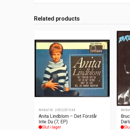
Related products
Artikel Nr:
2453281544
Artike
Anita Lindblom – Det Förstår
Bruc
Inte Du (7, EP)
Darli
Slut i lager
Slu