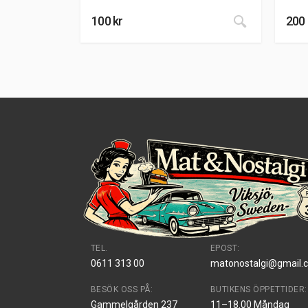
100
kr
200
TEL.
EPOST:
0611 313 00
matonostalgi@gmail.
BESÖK OSS PÅ:
BUTIKENS ÖPPETTIDER:
Gammelgården 237
11–18.00 Måndag