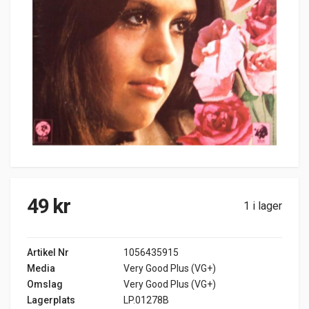
49
kr
1 i lager
Artikel Nr
1056435915
Media
Very Good Plus (VG+)
Omslag
Very Good Plus (VG+)
Lagerplats
LP.01278B