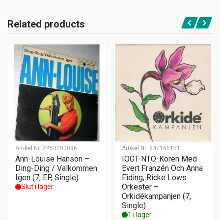
Related products
Artikel Nr:
2453282096
Artikel Nr:
647165151
Ann-Louise Hanson –
IOGT-NTO-Kören Med
Ding-Ding / Välkommen
Evert Franzén Och Anna
Igen (7, EP, Single)
Eiding, Ricke Löws
Orkester –
Slut i lager
Orkidékampanjen (7,
Single)
1 i lager