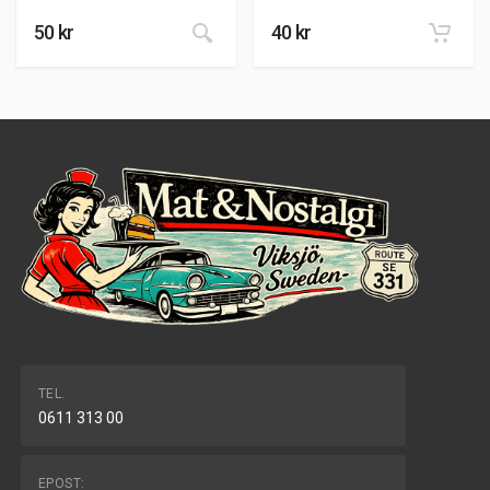
50
kr
40
kr
TEL.
0611 313 00
EPOST: