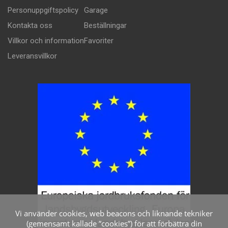
Personuppgiftspolicy
Garage
Kontakta oss
Beställningar
Villkor och information
Favoriter
Leveransvillkor
Vi använder cookies, web beacons och liknande tekniker
(gemensamt kallade ”cookies”) för att förbättra din