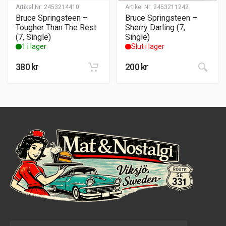
Artikel Nr:
2453214410
Artikel Nr:
2453211242
Bruce Springsteen –
Bruce Springsteen –
Tougher Than The Rest
Sherry Darling (7,
(7, Single)
Single)
1 i lager
Slut i lager
380
kr
200
kr