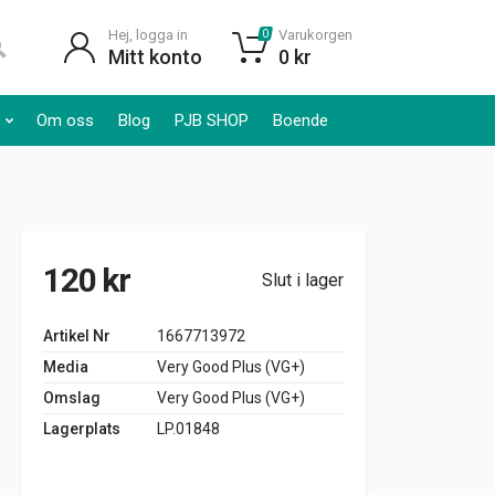
Hej, logga in
Varukorgen
0
Mitt konto
0
kr
Om oss
Blog
PJB SHOP
Boende
120
kr
Slut i lager
Artikel Nr
1667713972
Media
Very Good Plus (VG+)
Omslag
Very Good Plus (VG+)
Lagerplats
LP.01848