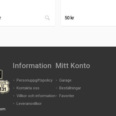
r
50
kr
Information
Mitt Konto
Personuppgiftspolicy
Garage
Kontakta oss
Beställningar
Villkor och information
Favoriter
Leveransvillkor
com