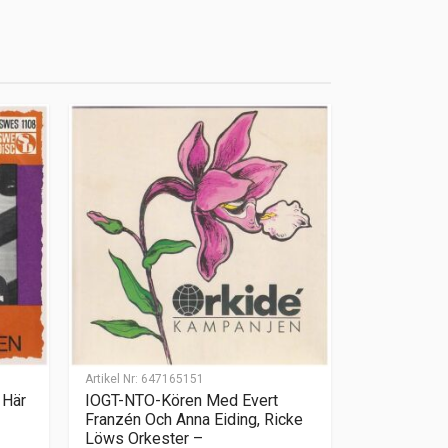
Artikel Nr:
647165151
 Här
IOGT-NTO-Kören Med Evert
Franzén Och Anna Eiding, Ricke
Löws Orkester –