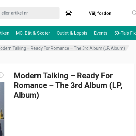
Välj fordon
tiken
MC, Båt & Skoter
Outlet & Loppis
Events
50-Tals Fik
odern Talking – Ready For Romance – The 3rd Album (LP, Album)
Modern Talking – Ready For
Romance – The 3rd Album (LP,
Album)