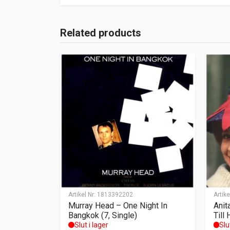
Related products
Artikel Nr:
1813392202
Artike
Murray Head – One Night In
Anit
Bangkok (7, Single)
Till
Slut i lager
Slu