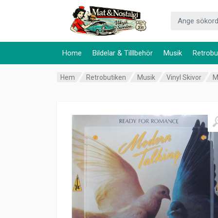
Home
Bildelar & Tilllbehör
Musik
Retrobu
Hem
Retrobutiken
Musik
Vinyl Skivor
M