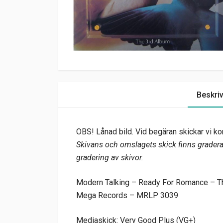
Beskri
OBS! Lånad bild. Vid begäran skickar vi kor
Skivans och omslagets skick finns graderat
gradering av skivor.
Modern Talking – Ready For Romance – Th
Mega Records – MRLP 3039
Mediaskick: Very Good Plus (VG+)