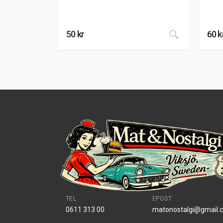
50
kr
60
k
TEL.
EPOST:
0611 313 00
matonostalgi@gmail.