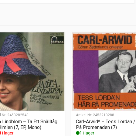
l Nr:
2453282540
Artikel Nr:
2453210288
a Lindblom – Ta Ett Snälltåg
Carl-Arwid* – Tess Lördan /
 Himlen (7, EP, Mono)
På Promenaden (7)
t i lager
1 i lager