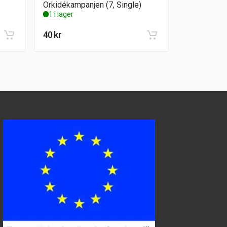
Orkidékampanjen (7, Single)
1 i lager
40
kr