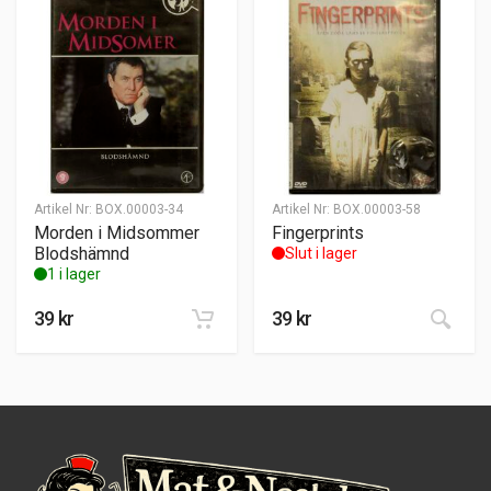
Artikel Nr:
BOX.00003-34
Artikel Nr:
BOX.00003-58
Morden i Midsommer
Fingerprints
Blodshämnd
Slut i lager
1 i lager
39
kr
39
kr