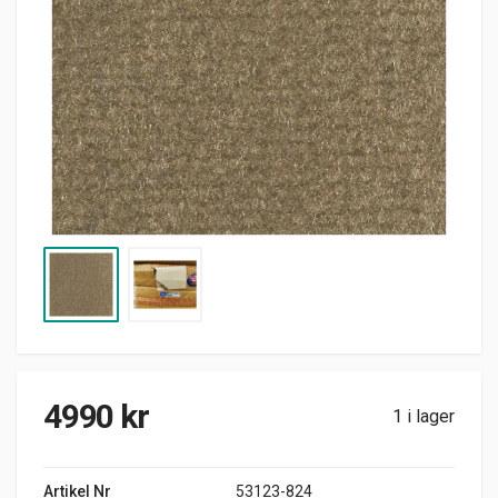
4990
kr
1 i lager
Artikel Nr
53123-824