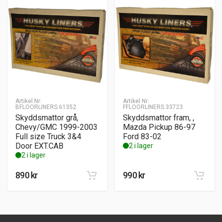
Artikel Nr:
Artikel Nr:
BFLOORLINERS.61352
FFLOORLINERS.33723
Skyddsmattor grå,
Skyddsmattor fram, ,
Chevy/GMC 1999-2003
Mazda Pickup 86-97
Full size Truck 3&4
Ford 83-02
Door EXT.CAB
2 i lager
2 i lager
890
kr
990
kr