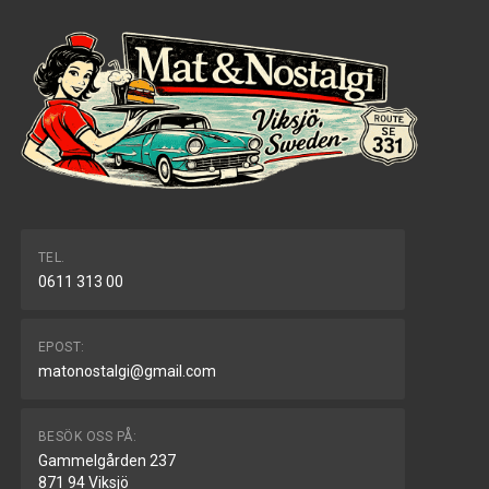
TEL.
0611 313 00
EPOST:
matonostalgi@gmail.com
BESÖK OSS PÅ:
Gammelgården 237
871 94 Viksjö