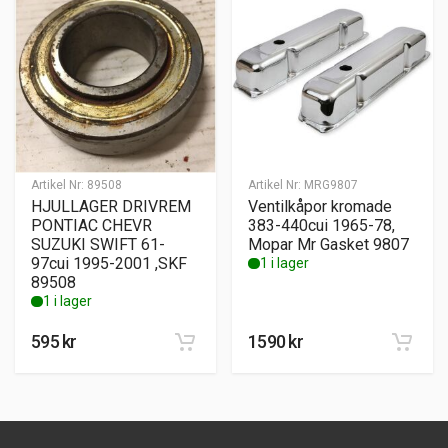
Artikel Nr:
89508
Artikel Nr:
MRG9807
HJULLAGER DRIVREM
Ventilkåpor kromade
PONTIAC CHEVR
383-440cui 1965-78,
SUZUKI SWIFT 61-
Mopar Mr Gasket 9807
97cui 1995-2001 ,SKF
1 i lager
89508
1 i lager
595
kr
1590
kr