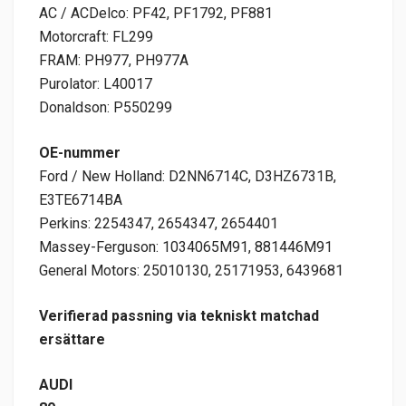
AC / ACDelco: PF42, PF1792, PF881
Motorcraft: FL299
FRAM: PH977, PH977A
Purolator: L40017
Donaldson: P550299
OE-nummer
Ford / New Holland: D2NN6714C, D3HZ6731B,
E3TE6714BA
Perkins: 2254347, 2654347, 2654401
Massey-Ferguson: 1034065M91, 881446M91
General Motors: 25010130, 25171953, 6439681
Verifierad passning via tekniskt matchad
ersättare
AUDI