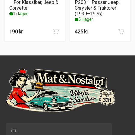
– För Klassiker, Jeep &
P203 – Passar Jeep,
Corvette
Chrysler & Traktorer
(1939–1976)
1 i lager
5 i lager
190
kr
425
kr
TEL.