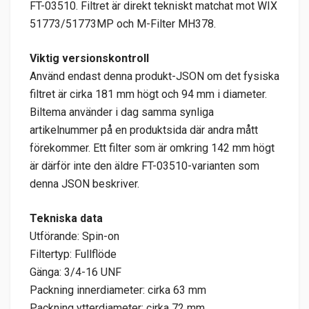
FT-03510. Filtret är direkt tekniskt matchat mot WIX
51773/51773MP och M-Filter MH378.
Viktig versionskontroll
Använd endast denna produkt-JSON om det fysiska
filtret är cirka 181 mm högt och 94 mm i diameter.
Biltema använder i dag samma synliga
artikelnummer på en produktsida där andra mått
förekommer. Ett filter som är omkring 142 mm högt
är därför inte den äldre FT-03510-varianten som
denna JSON beskriver.
Tekniska data
Utförande: Spin-on
Filtertyp: Fullflöde
Gänga: 3/4-16 UNF
Packning innerdiameter: cirka 63 mm
Packning ytterdiameter: cirka 72 mm