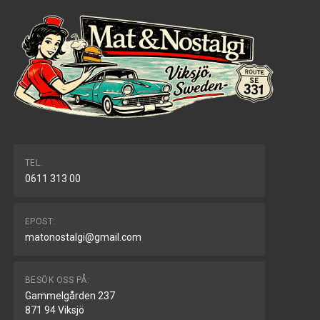
TEL.
0611 313 00
EPOST:
matonostalgi@gmail.com
BESÖK OSS PÅ:
Gammelgården 237
871 94 Viksjö