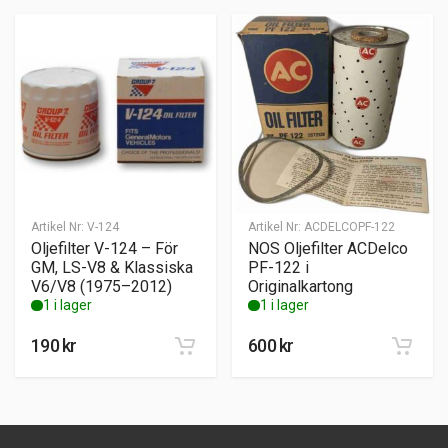
Artikel Nr:
V-124
Artikel Nr:
ACDELCOPF-122
Oljefilter V-124 – För
NOS Oljefilter ACDelco
GM, LS-V8 & Klassiska
PF-122 i
V6/V8 (1975–2012)
Originalkartong
1 i lager
1 i lager
190
kr
600
kr