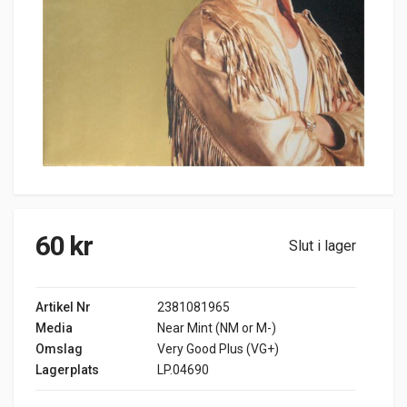
60
kr
Slut i lager
Artikel Nr
2381081965
Media
Near Mint (NM or M-)
Omslag
Very Good Plus (VG+)
Lagerplats
LP.04690