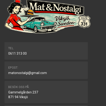
TEL.
0611 313 00
EPOST:
matonostalgi@gmail.com
BESÖK OSS PÅ:
Gammelgården 237
871 94 Viksjö