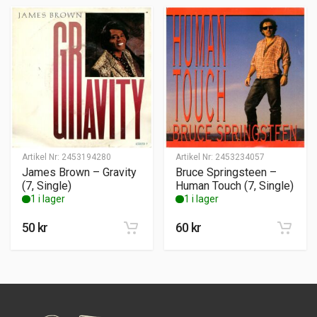
Artikel Nr:
2453194280
Artikel Nr:
2453234057
James Brown – Gravity
Bruce Springsteen –
(7, Single)
Human Touch (7, Single)
1 i lager
1 i lager
50
kr
60
kr