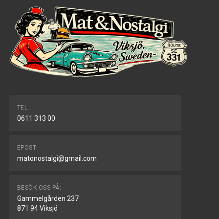
TEL.
0611 313 00
EPOST:
matonostalgi@gmail.com
BESÖK OSS PÅ:
Gammelgården 237
871 94 Viksjö