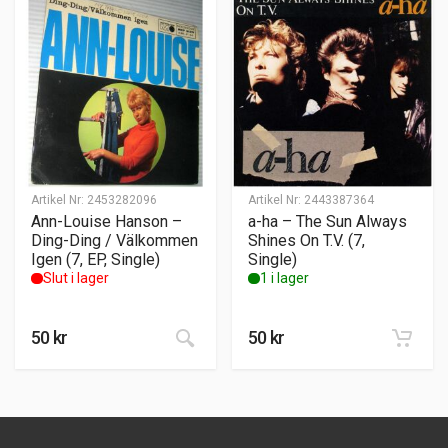
Artikel Nr:
2453282096
Artikel Nr:
2443387364
Ann-Louise Hanson –
a-ha – The Sun Always
Ding-Ding / Välkommen
Shines On T.V. (7,
Igen (7, EP, Single)
Single)
Slut i lager
1 i lager
50
kr
50
kr