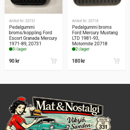
Artikel Nr:
20731
Artikel Nr:
20718
Pedalgummi
Pedalgummi broms
broms/koppling Ford
Ford Mercury Mustang
Escort Granada Mercury
LTD 1981-93,
1971-89, 20731
Motormite 20718
3 i lager
2 i lager
90
kr
180
kr