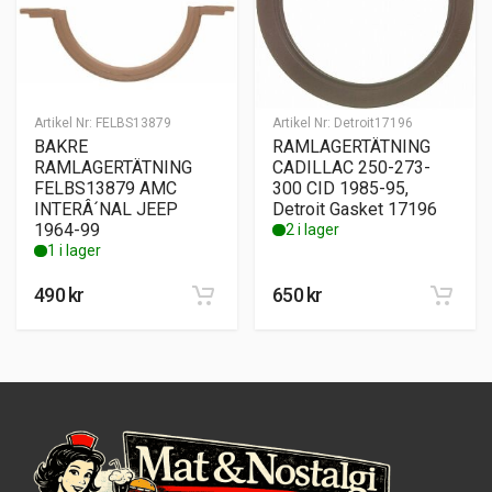
Artikel Nr:
FELBS13879
Artikel Nr:
Detroit17196
BAKRE
RAMLAGERTÄTNING
RAMLAGERTÄTNING
CADILLAC 250-273-
FELBS13879 AMC
300 CID 1985-95,
INTERÂ´NAL JEEP
Detroit Gasket 17196
1964-99
2 i lager
1 i lager
490
kr
650
kr