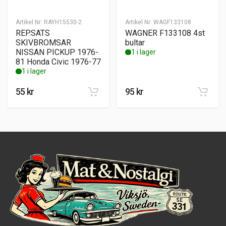
Artikel Nr:
RAYH15530-2
Artikel Nr:
WAGF133108
REP.SATS
WAGNER F133108 4st
SKIVBROMSAR
bultar
NISSAN PICKUP 1976-
1 i lager
81 Honda Civic 1976-77
1 i lager
55
kr
95
kr