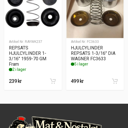
Artikel Nr:
RAYWK237
Artikel Nr:
FC3633
REP.SATS
HJULCYLINDER
HJULCYLINDER 1-
REP.SATS 1-3/16″ DIA
3/16″ 1959-70 GM
WAGNER FC3633
Fram
5 i lager
2 i lager
239
kr
499
kr