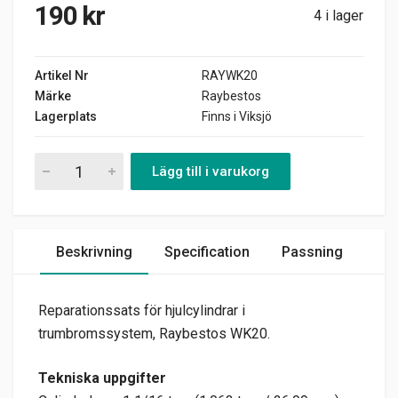
190
kr
4 i lager
Artikel Nr
RAYWK20
Märke
Raybestos
Lagerplats
Finns i Viksjö
Repsats Hjulcylinder 1 1/16 tum 26,99 mm Cadillac/Dodge/For
Lägg till i varukorg
Beskrivning
Specification
Passning
Reparationssats för hjulcylindrar i
trumbromssystem, Raybestos WK20.
Tekniska uppgifter