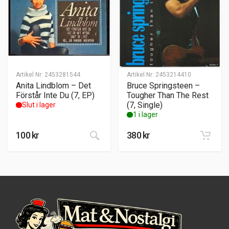
Artikel Nr:
2453281544
Artikel Nr:
2453214410
Anita Lindblom – Det
Bruce Springsteen –
Förstår Inte Du (7, EP)
Tougher Than The Rest
(7, Single)
Slut i lager
1 i lager
100
kr
380
kr