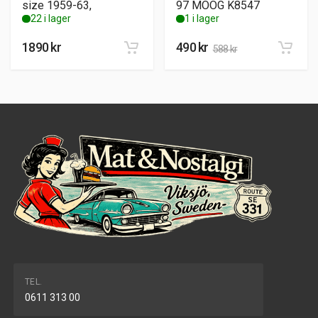
size 1959-63,
97 MOOG K8547
22 i lager
1 i lager
1890
kr
490
kr
588
kr
TEL.
0611 313 00