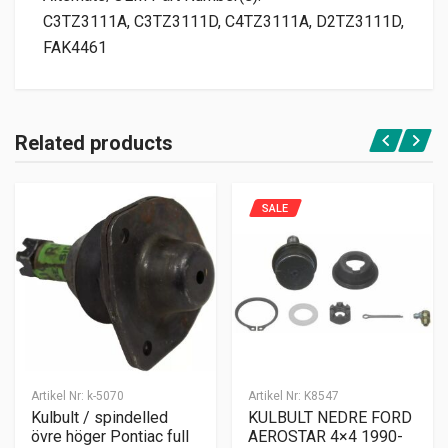
C3TZ3111A, C3TZ3111D, C4TZ3111A, D2TZ3111D,
FAK4461
Related products
SALE
Artikel Nr:
k-5070
Artikel Nr:
K8547
Kulbult / spindelled
KULBULT NEDRE FORD
övre höger Pontiac full
AEROSTAR 4×4 1990-