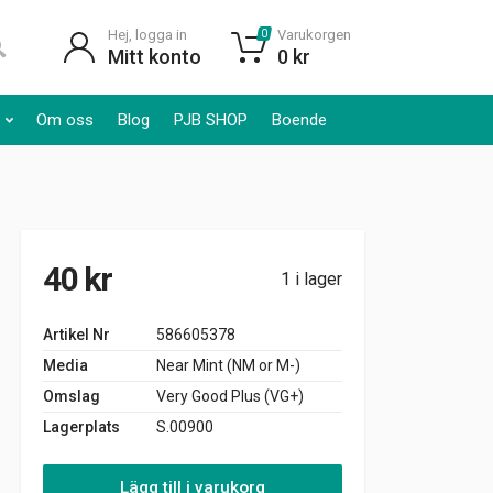
Hej, logga in
Varukorgen
0
Mitt konto
0
kr
Om oss
Blog
PJB SHOP
Boende
40
kr
1 i lager
Artikel Nr
586605378
Media
Near Mint (NM or M-)
Omslag
Very Good Plus (VG+)
Lagerplats
S.00900
Lägg till i varukorg