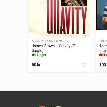
Artikel Nr:
2453194280
Artike
James Brown – Gravity (7,
Anit
Single)
Inte
1 i lager
Slu
50
kr
100