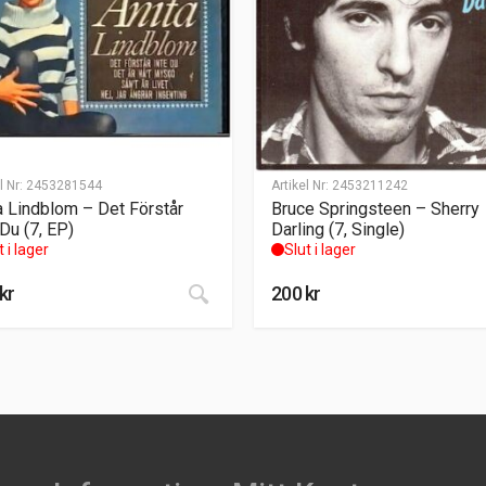
l Nr:
2453281544
Artikel Nr:
2453211242
a Lindblom – Det Förstår
Bruce Springsteen – Sherry
 Du (7, EP)
Darling (7, Single)
t i lager
Slut i lager
kr
200
kr