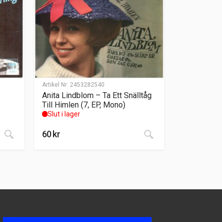
Artikel Nr:
2453282540
Anita Lindblom – Ta Ett Snälltåg
Till Himlen (7, EP, Mono)
Slut i lager
60
kr