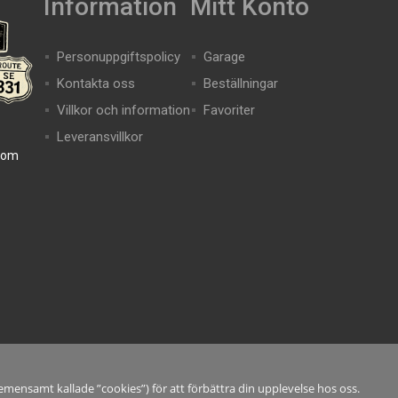
Information
Mitt Konto
Personuppgiftspolicy
Garage
Kontakta oss
Beställningar
Villkor och information
Favoriter
Leveransvillkor
com
mensamt kallade ”cookies”) för att förbättra din upplevelse hos oss.