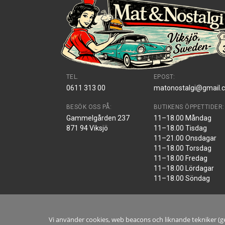
TEL.
EPOST:
0611 313 00
matonostalgi@gmail.
BESÖK OSS PÅ:
BUTIKENS ÖPPETTIDER:
Gammelgården 237
11–18.00 Måndag
871 94 Viksjö
11–18.00 Tisdag
11–21.00 Onsdagar
11–18.00 Torsdag
11–18.00 Fredag
11–18.00 Lördagar
11–18.00 Söndag
Vi använder cookies, web beacons och liknande tekniker (ge