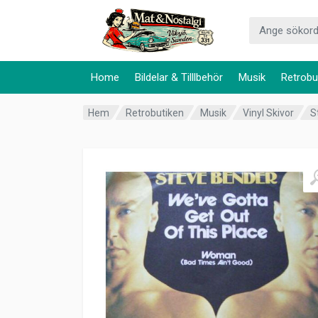
Home
Bildelar & Tilllbehör
Musik
Retrobu
Hem
Retrobutiken
Musik
Vinyl Skivor
S