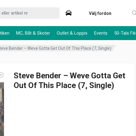
Välj fordon
tiken
MC, Båt & Skoter
Outlet & Loppis
Events
50-Tals Fik
teve Bender – Weve Gotta Get Out Of This Place (7, Single)
Steve Bender – Weve Gotta Get
Out Of This Place (7, Single)