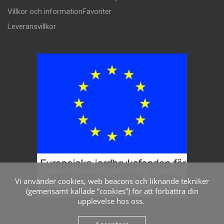
Villkor och information
Favoriter
Leveransvillkor
Vi använder cookies, web beacons och liknande tekniker
(gemensamt kallade ”cookies”) för att förbättra din
upplevelse hos oss.