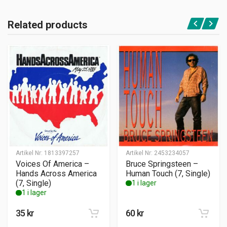
Related products
Artikel Nr:
1813397257
Artikel Nr:
2453234057
Voices Of America –
Bruce Springsteen –
Hands Across America
Human Touch (7, Single)
(7, Single)
1 i lager
1 i lager
35
kr
60
kr