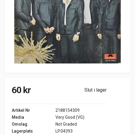
60
kr
Slut i lager
Artikel Nr
2188154309
Media
Very Good (VG)
Omslag
Not Graded
Lagerplats
LP.04393