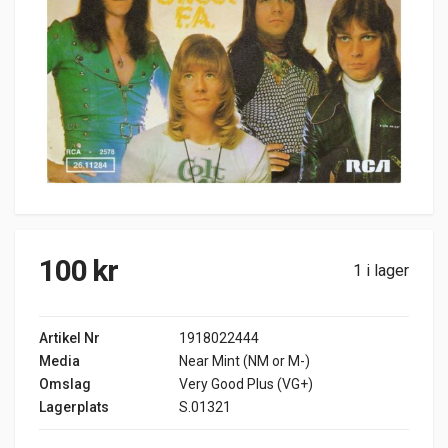
100
kr
1 i lager
Artikel Nr
1918022444
Media
Near Mint (NM or M-)
Omslag
Very Good Plus (VG+)
Lagerplats
S.01321