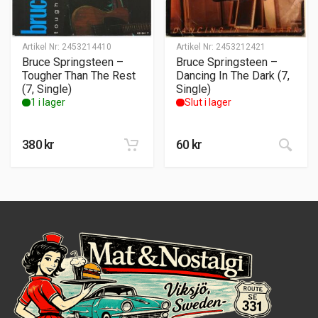
Artikel Nr:
2453214410
Artikel Nr:
2453212421
Bruce Springsteen –
Bruce Springsteen –
Tougher Than The Rest
Dancing In The Dark (7,
(7, Single)
Single)
1 i lager
Slut i lager
380
kr
60
kr