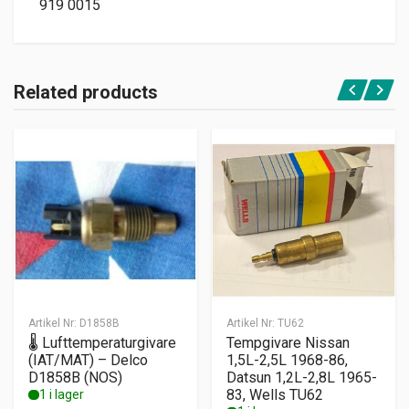
919 0015
Related products
Artikel Nr:
D1858B
Artikel Nr:
TU62
🌡️ Lufttemperaturgivare
Tempgivare Nissan
(IAT/MAT) – Delco
1,5L-2,5L 1968-86,
D1858B (NOS)
Datsun 1,2L-2,8L 1965-
83, Wells TU62
1 i lager