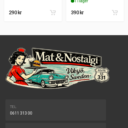
1 i lager
290
kr
390
kr
TEL.
0611 313 00