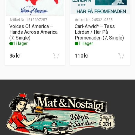
Artikel Nr:
1813397257
Artikel Nr:
2453210585
Voices Of America –
Carl-Arwid* – Tess
Hands Across America
Lördan / Här På
(7, Single)
Promenaden (7, Single)
1 i lager
1 i lager
35
kr
110
kr