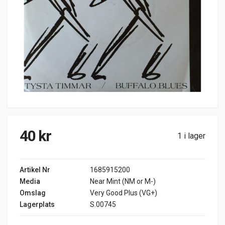
40
kr
1 i lager
Artikel Nr
1685915200
Media
Near Mint (NM or M-)
Omslag
Very Good Plus (VG+)
Lagerplats
S.00745