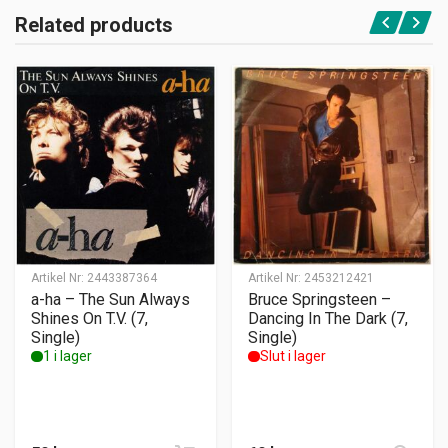
Related products
Artikel Nr:
2443387364
Artikel Nr:
2453212421
a-ha – The Sun Always
Bruce Springsteen –
Shines On T.V. (7,
Dancing In The Dark (7,
Single)
Single)
1 i lager
Slut i lager