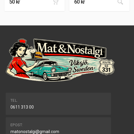
50
kr
60
kr
TEL.
0611 313 00
EPOST:
matonostalgi@gmail.com