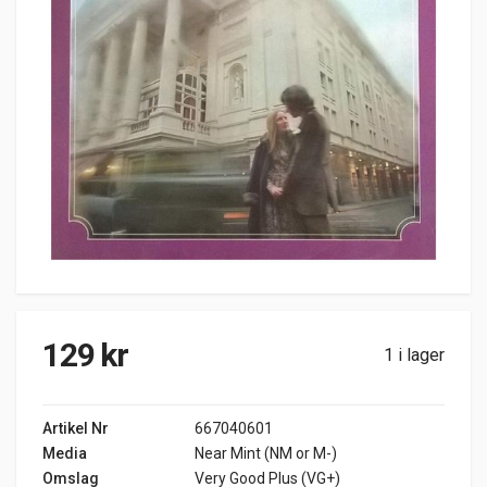
129
kr
1 i lager
Artikel Nr
667040601
Media
Near Mint (NM or M-)
Omslag
Very Good Plus (VG+)