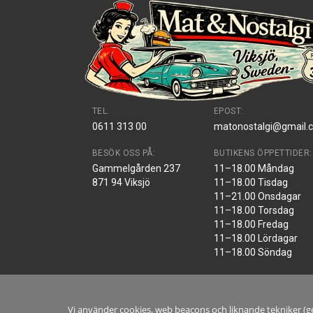
TEL.
EPOST:
0611 313 00
matonostalgi@gmail.
BESÖK OSS PÅ:
BUTIKENS ÖPPETTIDER:
Gammelgården 237
11–18.00 Måndag
871 94 Viksjö
11–18.00 Tisdag
11–21.00 Onsdagar
11–18.00 Torsdag
11–18.00 Fredag
11–18.00 Lördagar
11–18.00 Söndag
Vi använder cookies, web beacons och liknande tekniker (ge