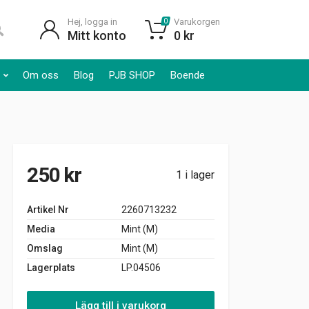
Hej, logga in
Varukorgen
0
Mitt konto
0
kr
Om oss
Blog
PJB SHOP
Boende
250
kr
1 i lager
Artikel Nr
2260713232
Media
Mint (M)
Omslag
Mint (M)
Lagerplats
LP.04506
Lägg till i varukorg