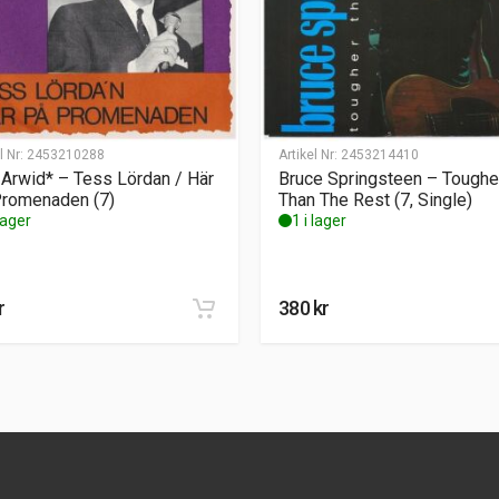
l Nr:
2453210288
Artikel Nr:
2453214410
-Arwid* – Tess Lördan / Här
Bruce Springsteen – Toughe
romenaden (7)
Than The Rest (7, Single)
 lager
1 i lager
r
380
kr