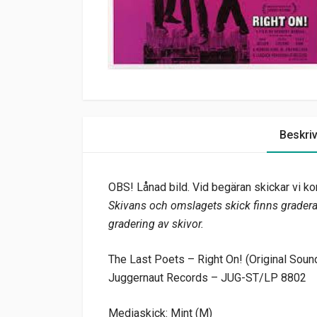
Beskri
OBS! Lånad bild. Vid begäran skickar vi kor
Skivans och omslagets skick finns graderat
gradering av skivor.
The Last Poets – Right On! (Original Sound
Juggernaut Records – JUG-ST/LP 8802
Mediaskick: Mint (M)