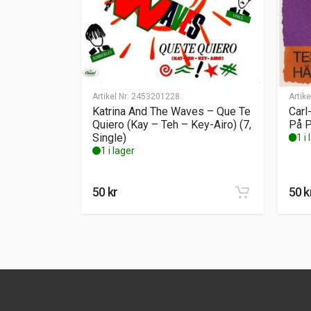
Artikel Nr:
2453201228
Artike
Katrina And The Waves – Que Te
Carl
Quiero (Kay – Teh – Key-Airo) (7,
På P
Single)
1 i
1 i lager
50
kr
50
k