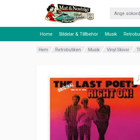
Home
Bildelar & Tilllbehör
Musik
Retrobu
Hem
Retrobutiken
Musik
Vinyl Skivor
T