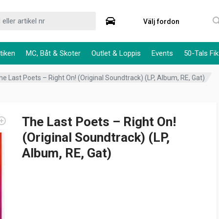
Välj fordon
tiken
MC, Båt & Skoter
Outlet & Loppis
Events
50-Tals Fik
he Last Poets – Right On! (Original Soundtrack) (LP, Album, RE, Gat)
The Last Poets – Right On!
(Original Soundtrack) (LP,
Album, RE, Gat)