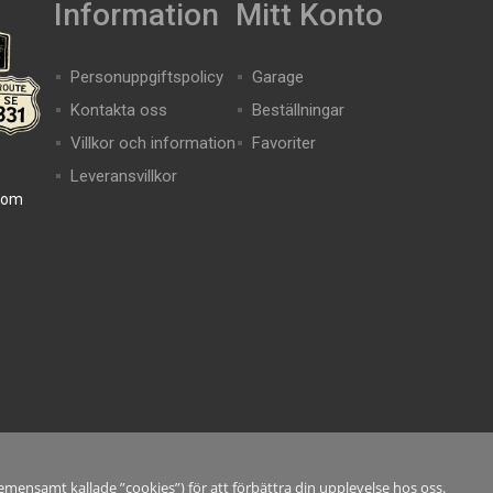
Information
Mitt Konto
Personuppgiftspolicy
Garage
Kontakta oss
Beställningar
Villkor och information
Favoriter
Leveransvillkor
com
mensamt kallade ”cookies”) för att förbättra din upplevelse hos oss.