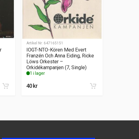
Artikel Nr:
647165151
r
IOGT-NTO-Kören Med Evert
Franzén Och Anna Eiding, Ricke
Löws Orkester –
Orkidékampanjen (7, Single)
1 i lager
40
kr