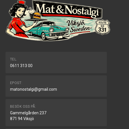
TEL.
0611 313 00
EPOST:
matonostalgi@gmail.com
BESÖK OSS PÅ:
Gammelgården 237
871 94 Viksjö