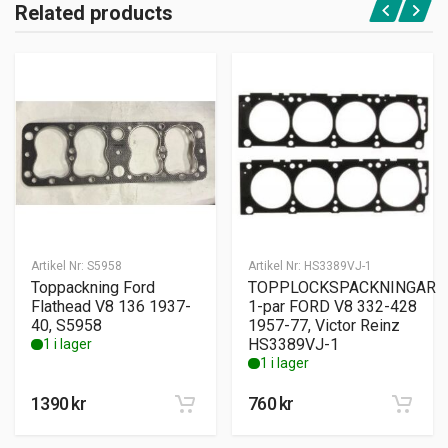
Related products
Artikel Nr:
S5958
Artikel Nr:
HS3389VJ-1
Toppackning Ford
TOPPLOCKSPACKNINGAR
Flathead V8 136 1937-
1-par FORD V8 332-428
40, S5958
1957-77, Victor Reinz
HS3389VJ-1
1 i lager
1 i lager
1390
kr
760
kr