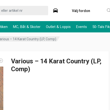
Välj fordon
tiken
MC, Båt & Skoter
Outlet & Loppis
Events
50-Tals Fik
arious – 14 Karat Country (LP, Comp)
Various – 14 Karat Country (LP,
Comp)