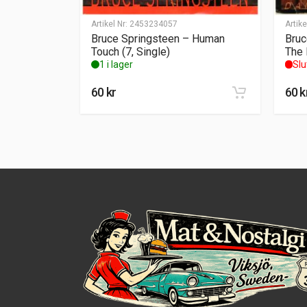
Artikel Nr:
2453234057
Artike
Bruce Springsteen – Human
Bruc
Touch (7, Single)
The 
1 i lager
Slu
60
kr
60
k