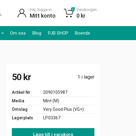
Hej, logga in
Varukorgen
0
Mitt konto
0
kr
Om oss
Blog
PJB SHOP
Boende
50
kr
1 i lager
Artikel Nr
2090105987
Media
Mint (M)
Omslag
Very Good Plus (VG+)
Lagerplats
LP.03367
Lägg till i varukorg