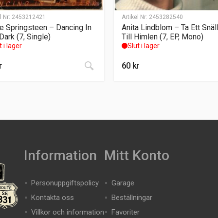
l Nr:
2453212421
Artikel Nr:
2453282540
e Springsteen – Dancing In
Anita Lindblom – Ta Ett Snäl
Dark (7, Single)
Till Himlen (7, EP, Mono)
t i lager
Slut i lager
r
60
kr
Information
Mitt Konto
Personuppgiftspolicy
Garage
Kontakta oss
Beställningar
Villkor och information
Favoriter