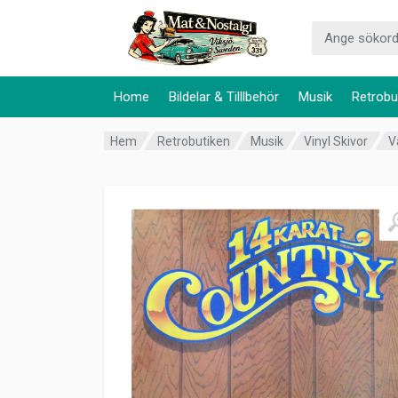
Home
Bildelar & Tilllbehör
Musik
Retrobu
Hem
Retrobutiken
Musik
Vinyl Skivor
V