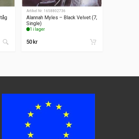
Artikel Nr:
1658802736
ltåg
Alannah Myles – Black Velvet (7,
Single)
1 i lager
50
kr