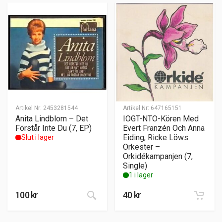
Artikel Nr:
2453281544
Artikel Nr:
647165151
Anita Lindblom – Det
IOGT-NTO-Kören Med
Förstår Inte Du (7, EP)
Evert Franzén Och Anna
Eiding, Ricke Löws
Slut i lager
Orkester –
Orkidékampanjen (7,
Single)
1 i lager
100
kr
40
kr