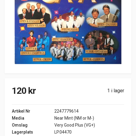
120
kr
1 i lager
Artikel Nr
2247779614
Media
Near Mint (NM or M-)
Omslag
Very Good Plus (VG+)
Lagerplats
LP.04470