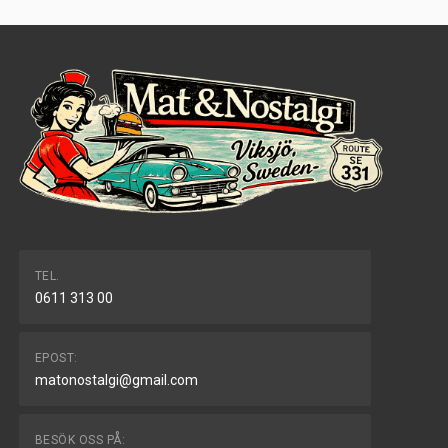
TEL.
0611 313 00
EPOST:
matonostalgi@gmail.com
BESÖK OSS PÅ: