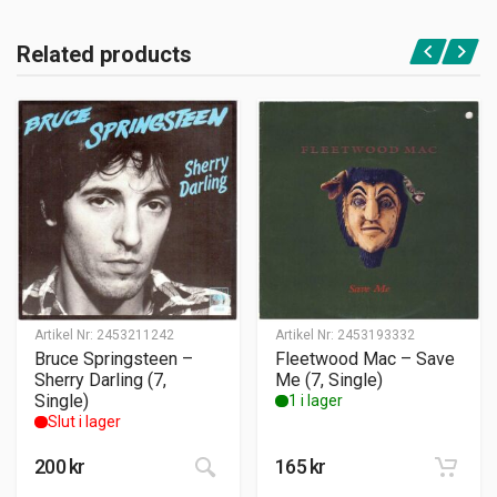
Related products
Artikel Nr:
2453211242
Artikel Nr:
2453193332
Bruce Springsteen –
Fleetwood Mac – Save
Sherry Darling (7,
Me (7, Single)
Single)
1 i lager
Slut i lager
200
kr
165
kr