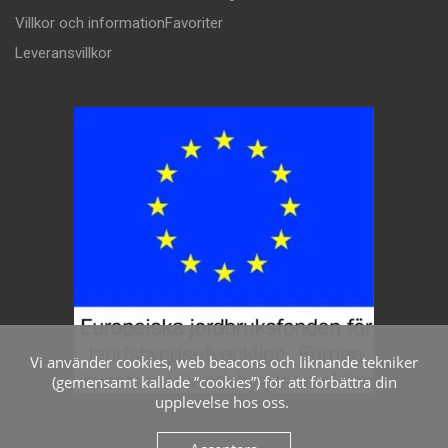
Villkor och information
Favoriter
Leveransvillkor
Vi använder cookies, web beacons och liknande tekniker
(gemensamt kallade ”cookies”) för att förbättra din
upplevelse hos oss.