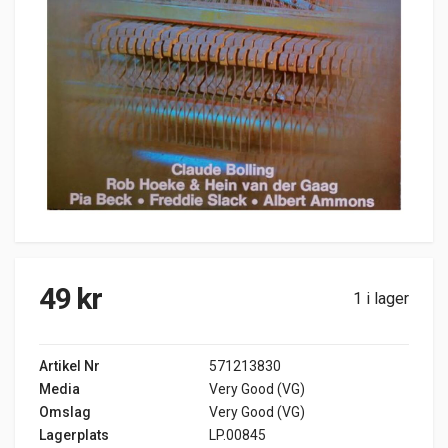
49
kr
1 i lager
Artikel Nr
571213830
Media
Very Good (VG)
Omslag
Very Good (VG)
Lagerplats
LP.00845