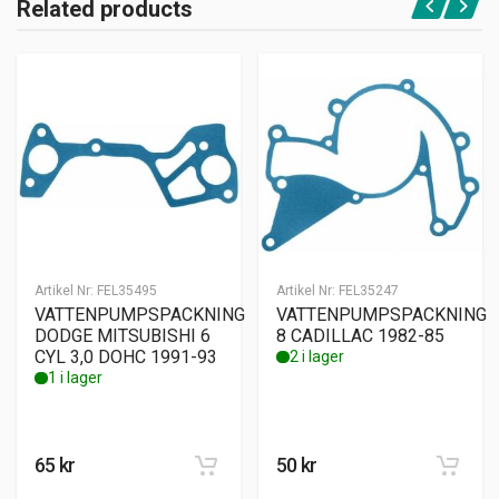
Related products
Artikel Nr:
FEL35495
Artikel Nr:
FEL35247
VATTENPUMPSPACKNING
VATTENPUMPSPACKNING
DODGE MITSUBISHI 6
8 CADILLAC 1982-85
CYL 3,0 DOHC 1991-93
2 i lager
1 i lager
65
kr
50
kr