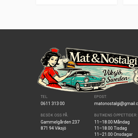
TEL.
EPOST:
0611 313 00
matonostalgi@gmail.
BESÖK OSS PÅ:
BUTIKENS ÖPPETTIDER:
Gammelgården 237
11–18.00 Måndag
871 94 Viksjö
11–18.00 Tisdag
11–21.00 Onsdagar