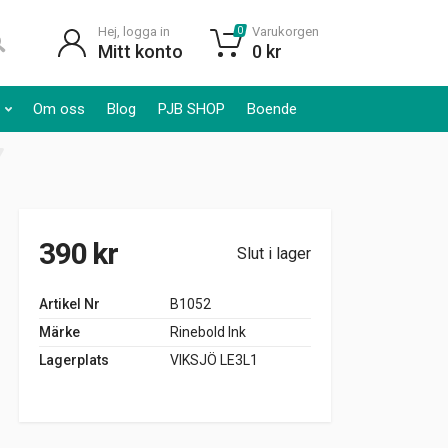
Hej, logga in
Varukorgen
0
Mitt konto
0
kr
Om oss
Blog
PJB SHOP
Boende
390
kr
Slut i lager
Artikel Nr
B1052
Märke
Rinebold Ink
Lagerplats
VIKSJÖ LE3L1