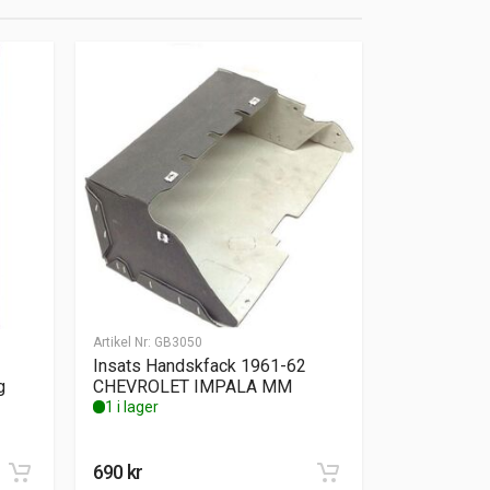
Artikel Nr:
GB3050
Insats Handskfack 1961-62
g
CHEVROLET IMPALA MM
1 i lager
690
kr