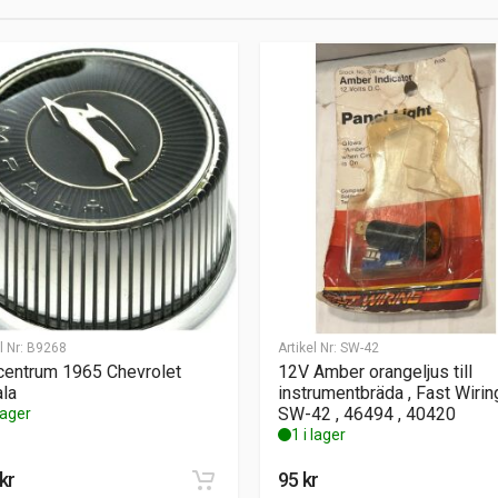
l Nr:
B9268
Artikel Nr:
SW-42
centrum 1965 Chevrolet
12V Amber orangeljus till
la
instrumentbräda , Fast Wirin
SW-42 , 46494 , 40420
 lager
1 i lager
kr
95
kr