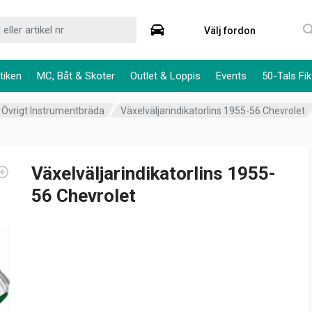
Välj fordon
tiken
MC, Båt & Skoter
Outlet & Loppis
Events
50-Tals Fik
Övrigt Instrumentbräda
Växelväljarindikatorlins 1955-56 Chevrolet
Växelväljarindikatorlins 1955-
56 Chevrolet