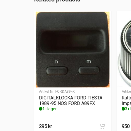
Artikel Nr:
FORDA89FX
Artike
DIGITALKLOCKA FORD FIESTA
Ratt
1989-95 NOS FORD A89FX
Impa
1 i lager
3 i
295
kr
950