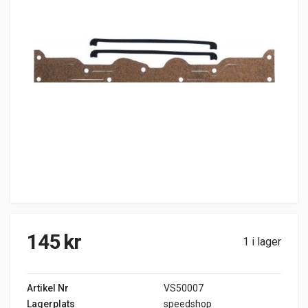
145
kr
1 i lager
Artikel Nr
VS50007
Lagerplats
speedshop