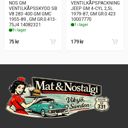
NOS GM
VENTILKÅPSPACKNING
VENTILKÅPSSKYDD SB
JEEP GM 4-CYL 2,5L
V8 283-400 GM GMC
1979-87, GM GR.0.423
1955-89 , GM GR.0.413-
10007770
75J4 14082321
1 i lager
9 i lager
75
kr
179
kr