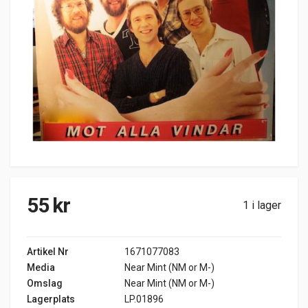
55
kr
1 i lager
Artikel Nr
1671077083
Media
Near Mint (NM or M-)
Omslag
Near Mint (NM or M-)
Lagerplats
LP.01896