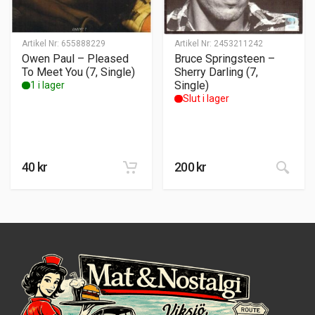
Artikel Nr:
655888229
Artikel Nr:
2453211242
Owen Paul – Pleased
Bruce Springsteen –
To Meet You (7, Single)
Sherry Darling (7,
Single)
1 i lager
Slut i lager
40
kr
200
kr