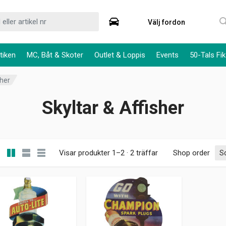
Välj fordon
tiken
MC, Båt & Skoter
Outlet & Loppis
Events
50-Tals Fik
sher
Skyltar & Affisher
Visar produkter 1–2 · 2 träffar
Shop order