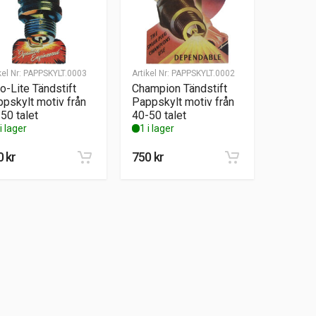
kel Nr:
PAPPSKYLT.0003
Artikel Nr:
PAPPSKYLT.0002
o-Lite Tändstift
Champion Tändstift
pskylt motiv från
Pappskylt motiv från
50 talet
40-50 talet
i lager
1 i lager
0
kr
750
kr