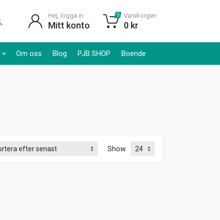
Hej, logga in
Varukorgen
0
Mitt konto
0
kr
Om oss
Blog
PJB SHOP
Boende
Show