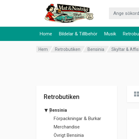
Home
Bildelar & Tilllbehör
Musik
Retrobu
Hem
Retrobutiken
Bensinia
Skyltar & Affi
Retrobutiken
Bensinia
Förpackningar & Burkar
Merchandise
Övrigt Bensinia