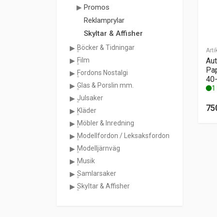
Promos
Reklamprylar
Skyltar & Affisher
Böcker & Tidningar
Arti
Aut
Film
Pap
Fordons Nostalgi
40-
Glas & Porslin mm.
1 
Julsaker
75
Kläder
Möbler & Inredning
Modellfordon / Leksaksfordon
Modelljärnväg
Musik
Samlarsaker
Skyltar & Affisher