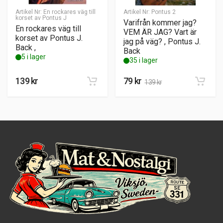
Artikel Nr:
En rockares väg till
Artikel Nr:
Pontus 2
korset av Pontus J
Varifrån kommer jag?
En rockares väg till
VEM ÄR JAG? Vart är
korset av Pontus J.
jag på väg? , Pontus J.
Back ,
Back
5 i lager
35 i lager
139
kr
79
kr
139
kr