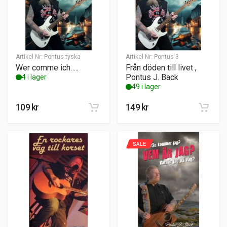
Artikel Nr:
Pontus tyska
Artikel Nr:
Pontus 3
Wer comme ich…..
Från döden till livet ,
Pontus J. Back
4 i lager
49 i lager
109
kr
149
kr
SALE