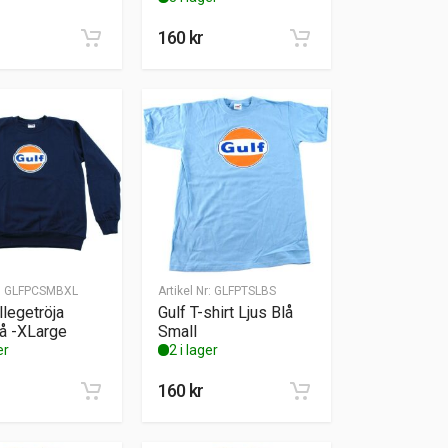
160
kr
:
GLFPCSMBXL
Artikel Nr:
GLFPTSLBS
llegetröja
Gulf T-shirt Ljus Blå
lå -XLarge
Small
er
2 i lager
160
kr