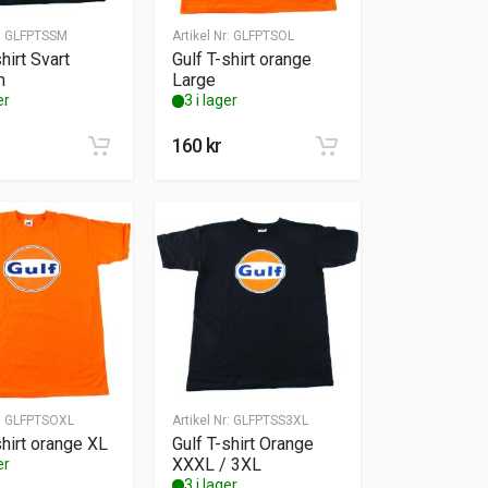
:
GLFPTSSM
Artikel Nr:
GLFPTSOL
hirt Svart
Gulf T-shirt orange
m
Large
er
3 i lager
160
kr
:
GLFPTSOXL
Artikel Nr:
GLFPTSS3XL
shirt orange XL
Gulf T-shirt Orange
XXXL / 3XL
er
3 i lager