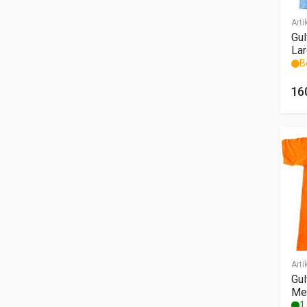
Arti
Gul
La
B
16
Arti
Gul
Me
1 