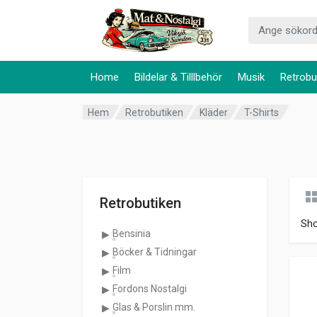
Home
Bildelar & Tilllbehör
Musik
Retrobu
Hem
Retrobutiken
Kläder
T-Shirts
Retrobutiken
Sh
Bensinia
Böcker & Tidningar
Film
Fordons Nostalgi
Glas & Porslin mm.