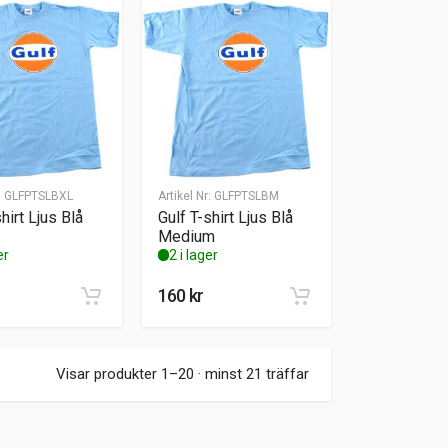
:
GLFPTSLBXL
Artikel Nr:
GLFPTSLBM
hirt Ljus Blå
Gulf T-shirt Ljus Blå
Medium
er
2 i lager
160
kr
Visar produkter 1–20 · minst 21 träffar