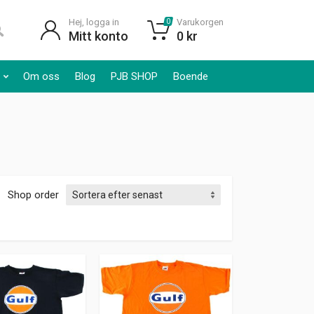
Hej, logga in
Varukorgen
0
Mitt konto
0
kr
Om oss
Blog
PJB SHOP
Boende
Shop order