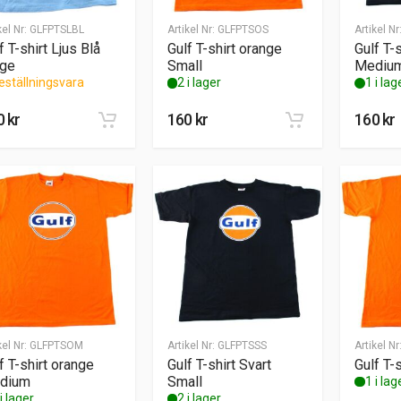
kel Nr:
GLFPTSLBL
Artikel Nr:
GLFPTSOS
Artikel Nr
f T-shirt Ljus Blå
Gulf T-shirt orange
Gulf T-s
rge
Small
Mediu
eställningsvara
2 i lager
1 i lag
0
kr
160
kr
160
kr
kel Nr:
GLFPTSOM
Artikel Nr:
GLFPTSSS
Artikel Nr
f T-shirt orange
Gulf T-shirt Svart
Gulf T-
dium
Small
1 i lag
i lager
2 i lager