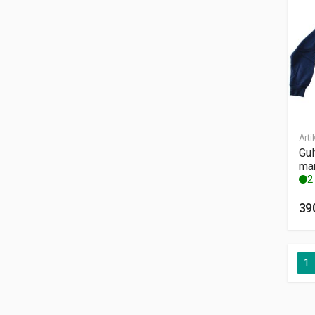
Arti
Gul
mar
2 
39
1