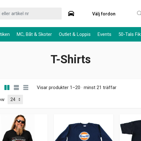
Välj fordon
tiken
MC, Båt & Skoter
Outlet & Loppis
Events
50-Tals Fik
T-Shirts
Visar produkter 1–20 · minst 21 träffar
ow