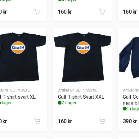
0
kr
160
kr
160
kr
kel Nr:
GLFPTSSXL
Artikel Nr:
GLFPTSSXXL
Artikel Nr
f T-shirt svart XL
Gulf T-shirt Svart XXL
Gulf Co
marinb
i lager
2 i lager
1 i lag
0
kr
160
kr
390
kr