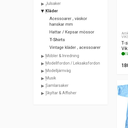
Julsaker
Kläder
Acessoarer , väskor
hanskar mm
Hattar / Kepsar mössor
Arti
VIK
T-Shirts
T-s
Vintage kläder , acessoarer
Vik
I 
Möbler & Inredning
Modellfordon / Leksaksfordon
18
Modelljärnväg
Musik
Samlarsaker
Skyltar & Affisher