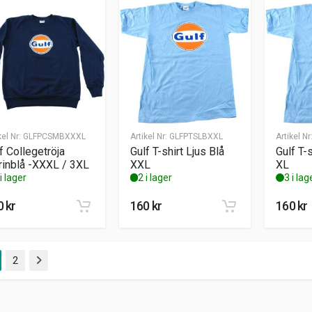
kel Nr:
GLFPCSMBXXXL
Artikel Nr:
GLFPTSLBXXL
Artikel Nr
f Collegetröja
Gulf T-shirt Ljus Blå
Gulf T-s
inblå -XXXL / 3XL
XXL
XL
i lager
2 i lager
3 i lag
0
kr
160
kr
160
kr
2
Nästa