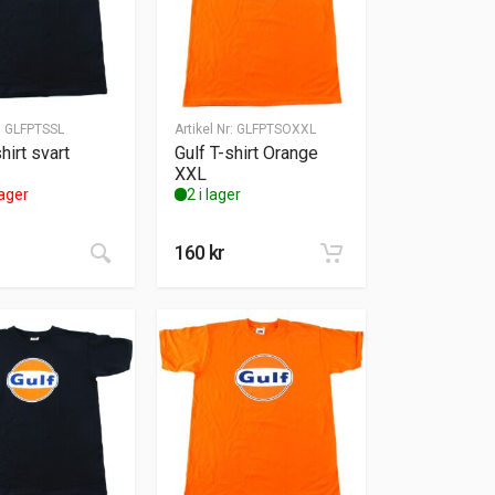
:
GLFPTSSL
Artikel Nr:
GLFPTSOXXL
hirt svart
Gulf T-shirt Orange
XXL
lager
2 i lager
a alternativen kan väljas på produktsidan
160
kr