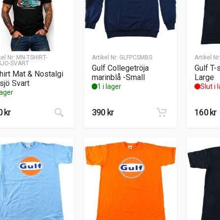
kel Nr:
MN-TSHIRT-
Artikel Nr:
GLFPCSMBS
Artikel Nr
SJO-SVART
Gulf Collegetröja
Gulf T-s
hirt Mat & Nostalgi
marinblå -Small
Large
sjö Svart
1 i lager
Slut i 
lager
Den här produkten har flera varianter. De olik
0
kr
390
kr
160
kr