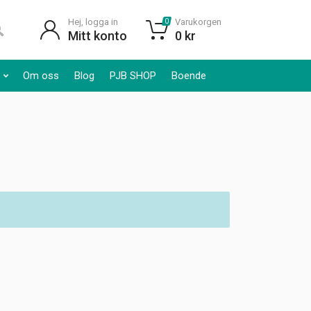
Hej, logga in
Varukorgen
0
Mitt konto
0
kr
Om oss
Blog
PJB SHOP
Boende