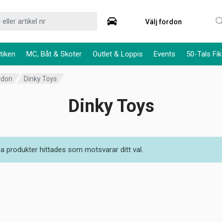
Välj fordon
tiken
MC, Båt & Skoter
Outlet & Loppis
Events
50-Tals Fik
rdon
Dinky Toys
Dinky Toys
ga produkter hittades som motsvarar ditt val.