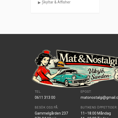
Skyltar & Affisher
TEL.
EPOST:
0611 313 00
matonostalgi@gmail.
BESÖK OSS PÅ:
BUTIKENS ÖPPETTIDER:
Gammelgården 237
11–18.00 Måndag