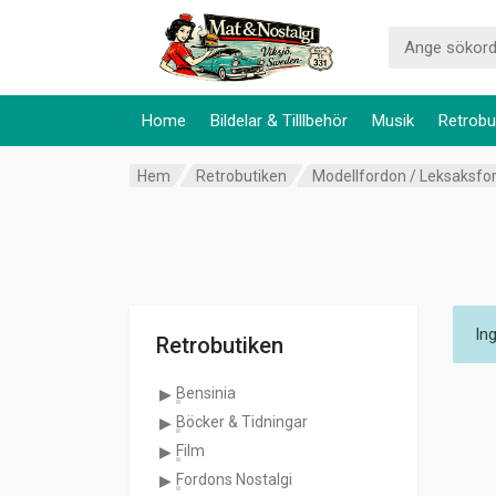
Home
Bildelar & Tilllbehör
Musik
Retrobu
Hem
Retrobutiken
Modellfordon / Leksaksfo
In
Retrobutiken
Bensinia
Böcker & Tidningar
Film
Fordons Nostalgi