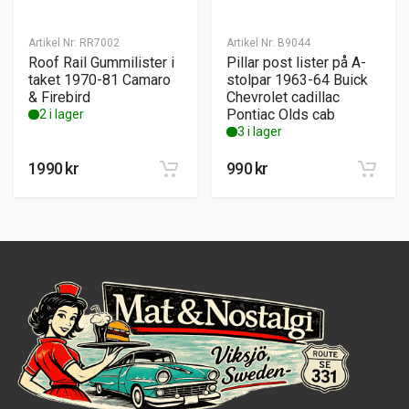
Artikel Nr:
RR7002
Artikel Nr:
B9044
Roof Rail Gummilister i
Pillar post lister på A-
taket 1970-81 Camaro
stolpar 1963-64 Buick
& Firebird
Chevrolet cadillac
Pontiac Olds cab
2 i lager
3 i lager
1990
kr
990
kr