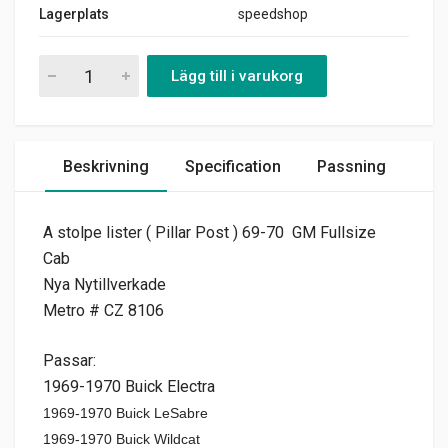
Lagerplats
speedshop
A- stolpe lister Cab 1969-70 Buick Chevrolet Pontiac Olds Cadi
Lägg till i varukorg
Beskrivning
Specification
Passning
A stolpe lister ( Pillar Post ) 69-70 GM Fullsize
Cab
Nya Nytillverkade
Metro # CZ 8106
Passar:
1969-1970 Buick Electra
1969-1970 Buick
LeSabre
1969-1970 Buick
Wildcat