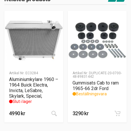
Artikel Nr:
EC3284
Artikel Nr:
DUPLICATE-20-0700-
48-89831442
Aluminiumkylare 1960 –
Gummisats Cab to ram
1964 Buick Electra,
1965-66 2dr Ford
Invicta, LeSabre,
Beställningsvara
Skylark, Special,
Slut i lager
4990
kr
3290
kr