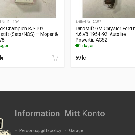
l Nr:
RJ-10Y
Artikel Nr:
AG52
ck Champion RJ-10Y
Tändstift GM Chrysler Ford 
stift (Sats/NOS) – Mopar &
4,6,V8 1954-92, Autolite
V8
Powertip AG52
 lager
1 i lager
kr
59
kr
Information
Mitt Konto
Personuppgiftspolicy
Garage