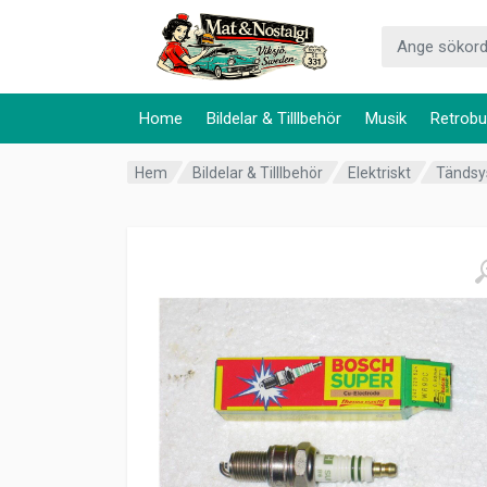
Home
Bildelar & Tilllbehör
Musik
Retrobu
Hem
Bildelar & Tilllbehör
Elektriskt
Tänds