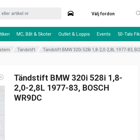
Välj fordon
tiken
MC, Båt & Skoter
Outlet & Loppis
Events
50-Tals Fik
ystem
Tändstift
Tändstift BMW 320i 528i 1,8-2,0-2,8L 1977-83,
Tändstift BMW 320i 528i 1,8-
2,0-2,8L 1977-83, BOSCH
WR9DC