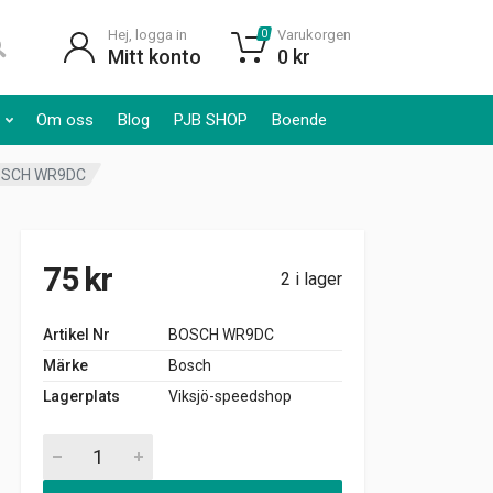
Hej, logga in
Varukorgen
0
Mitt konto
0
kr
Om oss
Blog
PJB SHOP
Boende
 BOSCH WR9DC
75
kr
2 i lager
Artikel Nr
BOSCH WR9DC
Märke
Bosch
Lagerplats
Viksjö-speedshop
Tändstift BMW 320i 528i 1,8-2,0-2,8L 1977-83, BOSCH WR9DC 