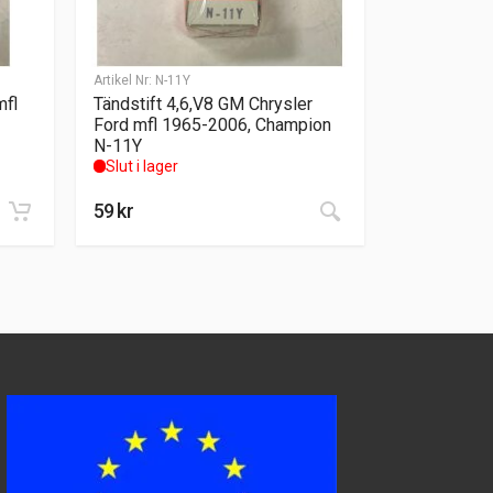
Artikel Nr:
N-11Y
mfl
Tändstift 4,6,V8 GM Chrysler
Ford mfl 1965-2006, Champion
N-11Y
Slut i lager
59
kr