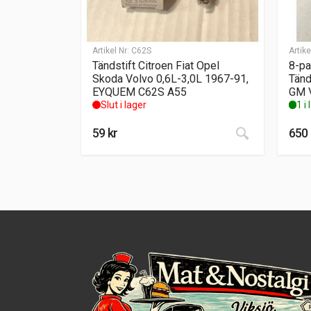
Artikel Nr:
C62S
Artike
Tändstift Citroen Fiat Opel
8-pa
Skoda Volvo 0,6L-3,0L 1967-91,
Tänd
EYQUEM C62S A55
GM 
Slut i lager
1 i
59
kr
650