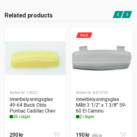
Related products
SALE
Artikel Nr:
C4022
Artikel Nr:
B419750
Innerbelysningsglas
Innerbelysningsglas
49-64 Buick Olds
Mått 3 1/2″ x 1 3/8″ 59-
Pontiac Cadillac Chev
60 El Camino
26 i lager
2 i lager
290
kr
190
kr
390
kr