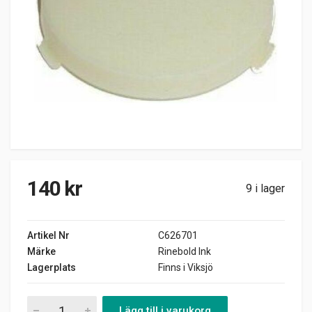
140
kr
9 i lager
Artikel Nr
C626701
Märke
Rinebold Ink
Lagerplats
Finns i Viksjö
Innerbelysningsglas 1962-69 quantity
Lägg till i varukorg