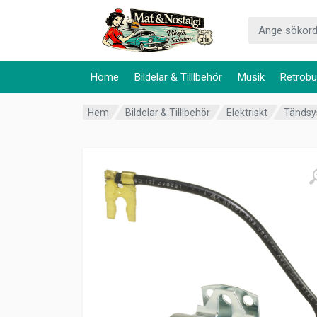
Home
Bildelar & Tilllbehör
Musik
Retrobu
Hem
Bildelar & Tilllbehör
Elektriskt
Tänds