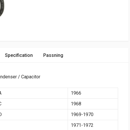
Specification
Passning
enser / Capacitor
A
1966
C
1968
D
1969-1970
1971-1972