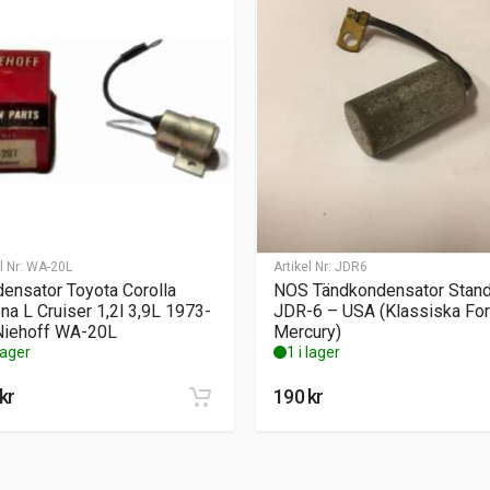
l Nr:
WA-20L
Artikel Nr:
JDR6
ensator Toyota Corolla
NOS Tändkondensator Stan
na L Cruiser 1,2l 3,9L 1973-
JDR-6 – USA (Klassiska Fo
Niehoff WA-20L
Mercury)
 lager
1 i lager
kr
190
kr