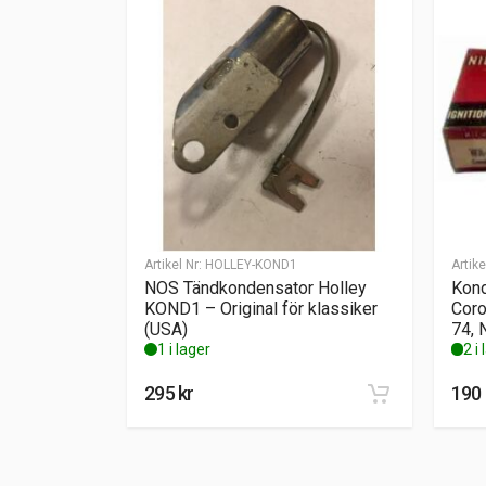
Artikel Nr:
HOLLEY-KOND1
Artike
NOS Tändkondensator Holley
Kond
KOND1 – Original för klassiker
Coro
(USA)
74, 
1 i lager
2 i
295
kr
190