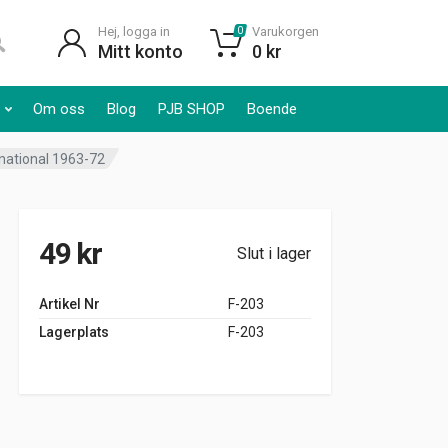
Hej, logga in
Varukorgen
0
Mitt konto
0
kr
Om oss
Blog
PJB SHOP
Boende
national 1963-72
49
kr
Slut i lager
Artikel Nr
F-203
Lagerplats
F-203