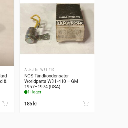
Artikel Nr:
W31-410
dard
NOS Tändkondensator
rd &
Worldparts W31-410 – GM
1957–1974 (USA)
1 i lager
185
kr