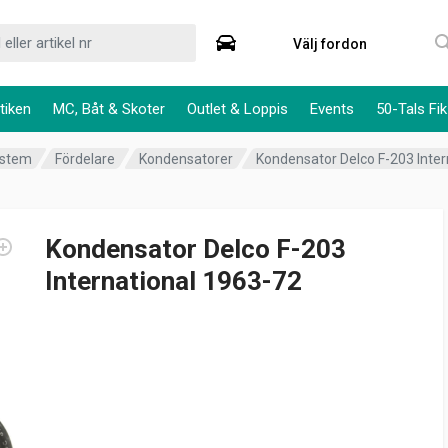
Välj fordon
tiken
MC, Båt & Skoter
Outlet & Loppis
Events
50-Tals Fik
ystem
Fördelare
Kondensatorer
Kondensator Delco F-203 Inter
Kondensator Delco F-203
International 1963-72