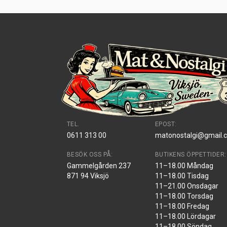
TEL.
EPOST:
0611 313 00
matonostalgi@gmail.
BESÖK OSS PÅ:
BUTIKENS ÖPPETTIDER:
Gammelgården 237
11–18.00 Måndag
871 94 Viksjö
11–18.00 Tisdag
11–21.00 Onsdagar
11–18.00 Torsdag
11–18.00 Fredag
11–18.00 Lördagar
11–18.00 Söndag