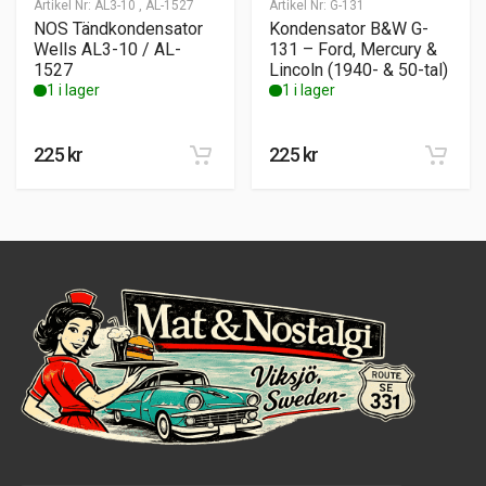
Artikel Nr:
AL3-10 , AL-1527
Artikel Nr:
G-131
NOS Tändkondensator
Kondensator B&W G-
Wells AL3-10 / AL-
131 – Ford, Mercury &
1527
Lincoln (1940- & 50-tal)
1 i lager
1 i lager
225
kr
225
kr