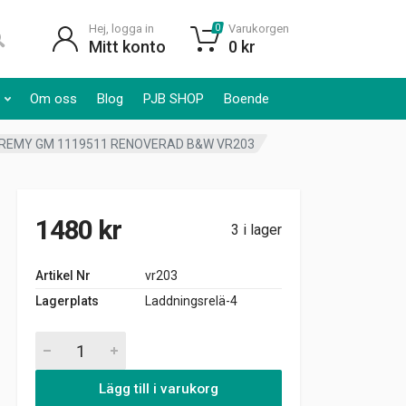
Hej, logga in
Varukorgen
0
Mitt konto
0
kr
Om oss
Blog
PJB SHOP
Boende
 REMY GM 1119511 RENOVERAD B&W VR203
1480
kr
3 i lager
Artikel Nr
vr203
Lagerplats
Laddningsrelä-4
LADDNINGSRELÄ 12V PONTIAC 1963-68 DELCO REMY GM 111
Lägg till i varukorg