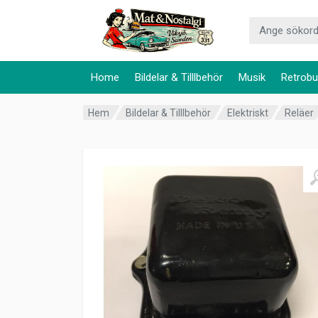
Home
Bildelar & Tilllbehör
Musik
Retrobu
Hem
Bildelar & Tilllbehör
Elektriskt
Reläer