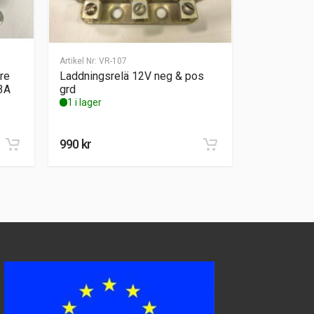
Artikel Nr:
VR-107
re
Laddningsrelä 12V neg & pos
3A
grd
1 i lager
990
kr