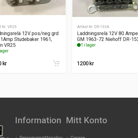
l Nr:
VR25
Artikel Nr:
DR-153A
ningsrelä 12V pos/neg grd
Laddningsrelä 12V 80 Ampe
1Amp Studebaker 1961,
GM 1963-72 Niehoff DR-15
in VR25
1 i lager
 lager
0
kr
1200
kr
Information
Mitt Konto
Personuppgiftspolicy
Garage