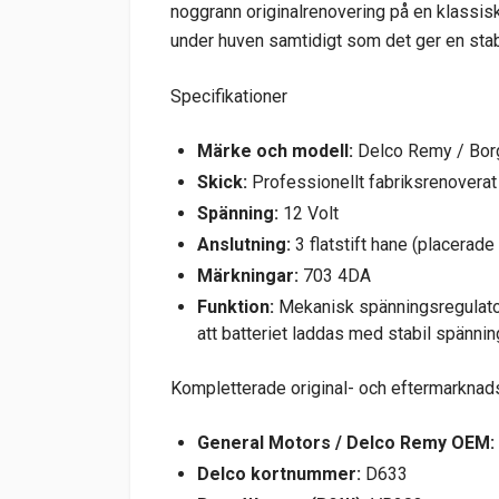
noggrann originalrenovering på en klassis
under huven samtidigt som det ger en stabi
Specifikationer
Märke och modell:
Delco Remy / Bor
Skick:
Professionellt fabriksrenoverat
Spänning:
12 Volt
Anslutning:
3 flatstift hane (placerade
Märkningar:
703 4DA
Funktion:
Mekanisk spänningsregulator 
att batteriet laddas med stabil spänni
Kompletterade original- och eftermarkn
General Motors / Delco Remy OEM:
Delco kortnummer:
D633