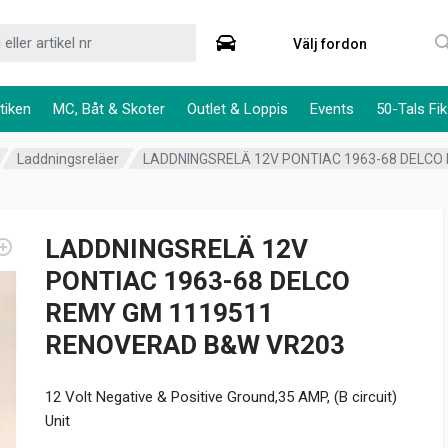
Välj fordon
tiken
MC, Båt & Skoter
Outlet & Loppis
Events
50-Tals Fik
Laddningsreläer
LADDNINGSRELÄ 12V PONTIAC 1963-68 DELCO
LADDNINGSRELÄ 12V
PONTIAC 1963-68 DELCO
REMY GM 1119511
RENOVERAD B&W VR203
12 Volt Negative & Positive Ground,35 AMP, (B circuit)
Unit