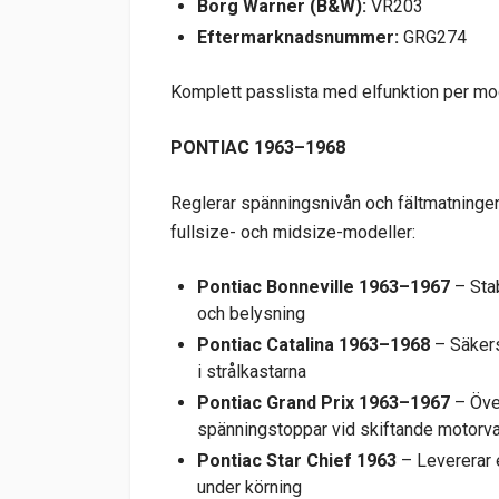
Borg Warner (B&W):
VR203
Eftermarknadsnummer:
GRG274
Komplett passlista med elfunktion per mo
PONTIAC 1963–1968
Reglerar spänningsnivån och fältmatningen
fullsize- och midsize-modeller:
Pontiac Bonneville 1963–1967
– Stab
och belysning
Pontiac Catalina 1963–1968
– Säkerst
i strålkastarna
Pontiac Grand Prix 1963–1967
– Öve
spänningstoppar vid skiftande motorva
Pontiac Star Chief 1963
– Levererar e
under körning