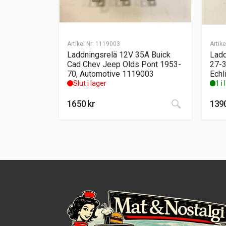
Artikel Nr:
1119003
Artike
Laddningsrelä 12V 35A Buick
Ladd
Cad Chev Jeep Olds Pont 1953-
27-3
70, Automotive 1119003
Echl
Slut i lager
1 i
1650
kr
139