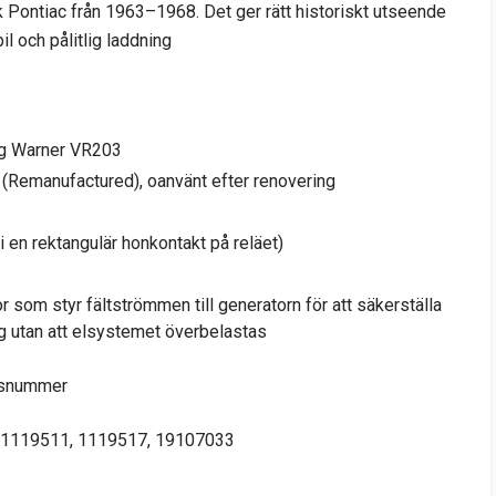
k Pontiac från 1963–1968. Det ger rätt historiskt utseende
l och pålitlig laddning
g Warner VR203
 (Remanufactured), oanvänt efter renovering
 i en rektangulär honkontakt på reläet)
som styr fältströmmen till generatorn för att säkerställa
ng utan att elsystemet överbelastas
adsnummer
1119511, 1119517, 19107033